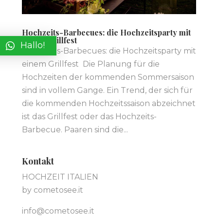
Hochzeits-Barbecues: die Hochzeitsparty mit
einem Grillfest
Hallo!
Hochzeits-Barbecues: die Hochzeitsparty mit
einem Grillfest Die Planung für die
Hochzeiten der kommenden Sommersaison
sind in vollem Gange. Ein Trend, der sich für
die kommenden Hochzeitssaison abzeichnet
ist das Grillfest oder das Hochzeits-
Barbecue. Paaren sind die...
Kontakt
HOCHZEIT ITALIEN
by cometosee.it
info@cometosee.it