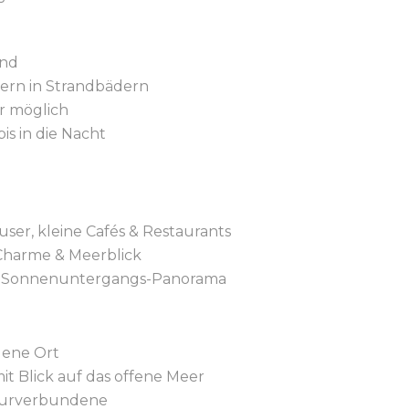
and
iern in Strandbädern
r möglich
is in die Nacht
ser, kleine Cafés & Restaurants
 Charme & Meerblick
it Sonnenuntergangs-Panorama
gene Ort
t Blick auf das offene Meer
aturverbundene