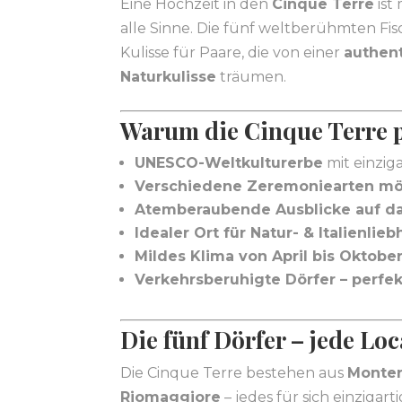
Eine Hochzeit in den
Cinque Terre
ist 
alle Sinne. Die fünf weltberühmten Fisc
Kulisse für Paare, die von einer
authent
Naturkulisse
träumen.
Warum die Cinque Terre pe
UNESCO-Weltkulturerbe
mit einziga
Verschiedene Zeremoniearten mö
Atemberaubende Ausblicke auf da
Idealer Ort für Natur- & Italienlie
Mildes Klima von April bis Oktobe
Verkehrsberuhigte Dörfer – perfek
Die fünf Dörfer – jede Loc
Die Cinque Terre bestehen aus
Monter
Riomaggiore
– jedes für sich einzigarti