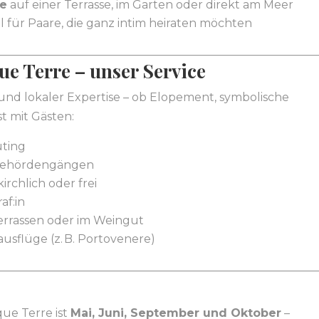
ie
auf einer Terrasse, im Garten oder direkt am Meer
al für Paare, die ganz intim heiraten möchten
ue Terre – unser Service
 und lokaler Expertise – ob Elopement, symbolische
t mit Gästen:
uting
Behördengängen
rchlich oder frei
af:in
terrassen oder im Weingut
usflüge (z. B. Portovenere)
que Terre ist
Mai, Juni, September und Oktober
–