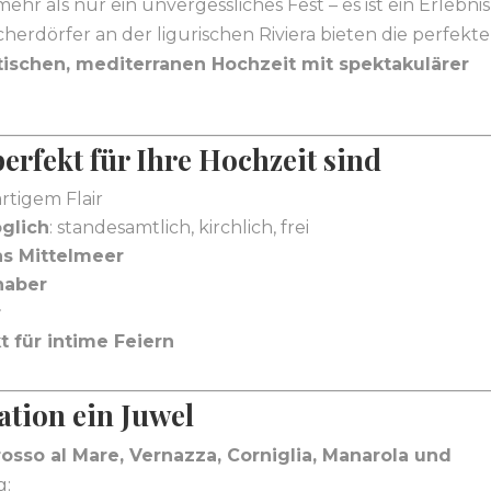
mehr als nur ein unvergessliches Fest – es ist ein Erlebnis
herdörfer an der ligurischen Riviera bieten die perfekte
ischen, mediterranen Hochzeit mit spektakulärer
rfekt für Ihre Hochzeit sind
rtigem Flair
glich
: standesamtlich, kirchlich, frei
s Mittelmeer
bhaber
r
t für intime Feiern
ation ein Juwel
osso al Mare, Vernazza, Corniglia, Manarola und
g: