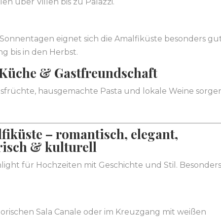
en über Villen bis zu Palazzi.
onnentagen eignet sich die Amalfiküste besonders gu
g bis in den Herbst.
e Küche & Gastfreundschaft
resfrüchte, hausgemachte Pasta und lokale Weine sorge
fiküste – romantisch, elegant,
risch & kulturell
ghlight für Hochzeiten mit Geschichte und Stil. Besonder
torischen Sala Canale oder im Kreuzgang mit weißen