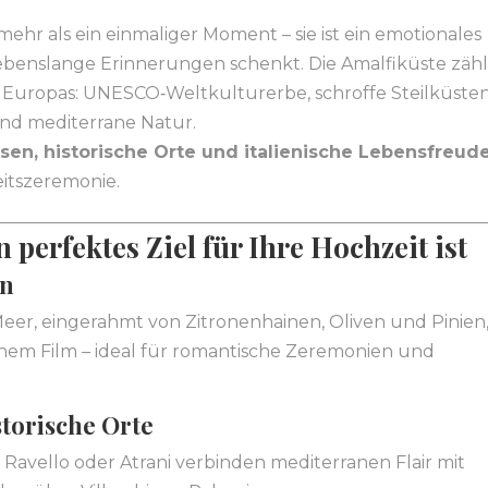
 mehr als ein einmaliger Moment – sie ist ein emotionales
lebenslange Erinnerungen schenkt. Die Amalfiküste zähl
Europas: UNESCO‑Weltkulturerbe, schroffe Steilküsten
und mediterrane Natur.
sen, historische Orte und italienische Lebensfreud
eitszeremonie.
perfektes Ziel für Ihre Hochzeit ist
en
eer, eingerahmt von Zitronenhainen, Oliven und Pinien
inem Film – ideal für romantische Zeremonien und
torische Orte
 Ravello oder Atrani verbinden mediterranen Flair mit