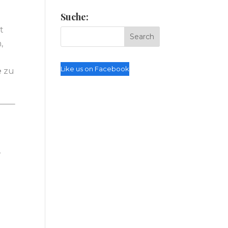
Suche:
t
,
Like us on Facebook
e
zu
,