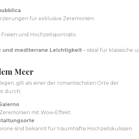
pubblica
Verzierungen für exklusive Zeremonien.
 Freien und Hochzeitsportraits.
z und mediterrane Leichtigkeit
– ideal für klassische 
 dem Meer
egen, gilt als einer der romantischsten Orte der
ht durch:
Salerno
r Zeremonien mit Wow‑Effekt.
staltungsorte
brone
sind bekannt für traumhafte Hochzeitskulissen.