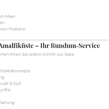
 am Meer
pen
r von Positano
Amalfiküste – Ihr Rundum‑Service
hen Ihnen bei jedem Schritt zur Seite
chzeitskonzepts
ng
usik & Styli
ünfte
planung