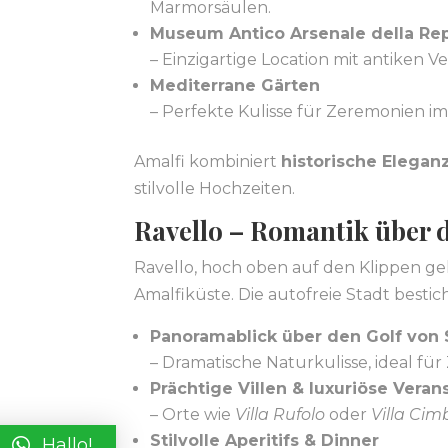
Marmorsäulen.
Museum Antico Arsenale della Re
– Einzigartige Location mit antiken 
Mediterrane Gärten
– Perfekte Kulisse für Zeremonien im
Amalfi kombiniert
historische Elegan
stilvolle Hochzeiten.
Ravello – Romantik über
Ravello, hoch oben auf den Klippen gel
Amalfiküste. Die autofreie Stadt bestic
Panoramablick über den Golf von 
– Dramatische Naturkulisse, ideal fü
Prächtige Villen & luxuriöse Veran
– Orte wie
Villa Rufolo
oder
Villa Cim
Stilvolle Aperitifs & Dinner
Hallo!