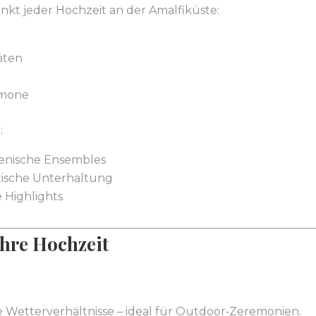
nkt jeder Hochzeit an der Amalfiküste:
äten
Limone
:
alienische Ensembles
tische Unterhaltung
e Highlights
Ihre Hochzeit
Wetterverhältnisse – ideal für Outdoor‑Zeremonien.