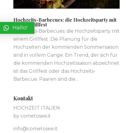
Hochzeits-Barbecues: die Hochzeitsparty mit
einem Grillfest
Hallo!
Hochzeits-Barbecues: die Hochzeitsparty mit
einem Grillfest Die Planung für die
Hochzeiten der kommenden Sommersaison
sind in vollem Gange. Ein Trend, der sich für
die kommenden Hochzeitssaison abzeichnet
ist das Grillfest oder das Hochzeits-
Barbecue. Paaren sind die...
Kontakt
HOCHZEIT ITALIEN
by cometosee.it
info@cometosee.it