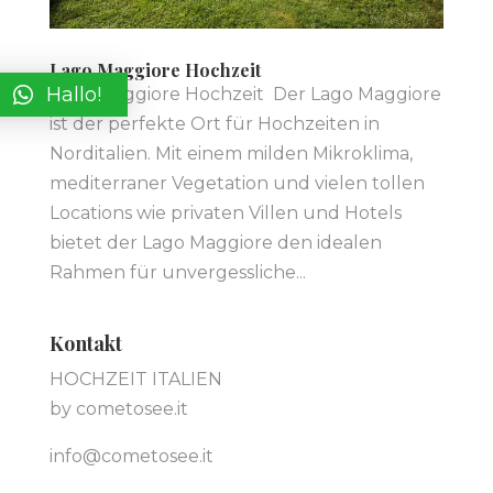
Lago Maggiore Hochzeit
Hallo!
Lago Maggiore Hochzeit Der Lago Maggiore
ist der perfekte Ort für Hochzeiten in
Norditalien. Mit einem milden Mikroklima,
mediterraner Vegetation und vielen tollen
Locations wie privaten Villen und Hotels
bietet der Lago Maggiore den idealen
Rahmen für unvergessliche...
Kontakt
HOCHZEIT ITALIEN
by cometosee.it
info@cometosee.it