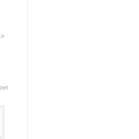
te
zeit