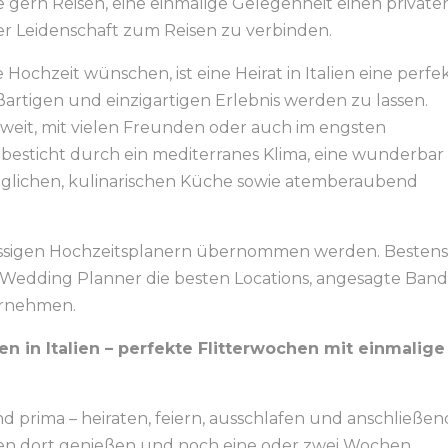
 gern Reisen, eine einmalige Gelegenheit einen private
er Leidenschaft zum Reisen zu verbinden.
 Hochzeit wünschen, ist eine Heirat in Italien eine perfe
artigen und einzigartigen Erlebnis werden zu lassen.
zweit, mit vielen Freunden oder auch im engsten
en besticht durch ein mediterranes Klima, eine wunderbar
rzüglichen, kulinarischen Küche sowie atemberaubend
nsässigen Hochzeitsplanern übernommen werden. Besten
Wedding Planner die besten Locations, angesagte Band
ternehmen.
en in Italien – perfekte Flitterwochen mit einmalige
nd prima – heiraten, feiern, ausschlafen und anschließen
hen dort genießen und noch eine oder zwei Wochen