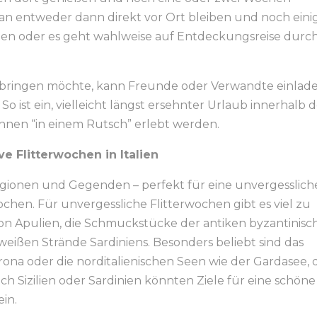
an entweder dann direkt vor Ort bleiben und noch eini
en oder es geht wahlweise auf Entdeckungsreise durc
erbringen möchte, kann Freunde oder Verwandte einlade
So ist ein, vielleicht längst ersehnter Urlaub innerhalb 
önnen “in einem Rutsch” erlebt werden.
ve Flitterwochen in Italien
 Regionen und Gegenden – perfekt für eine unvergesslich
chen. Für unvergessliche Flitterwochen gibt es viel zu
ion Apulien, die Schmuckstücke der antiken byzantinis
 weißen Strände Sardiniens. Besonders beliebt sind das
erona oder die norditalienischen Seen wie der Gardasee, 
h Sizilien oder Sardinien könnten Ziele für eine schöne
ein.