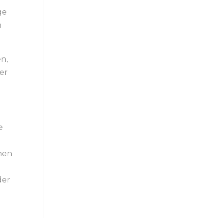
ge
h
n,
der
e
chen
der