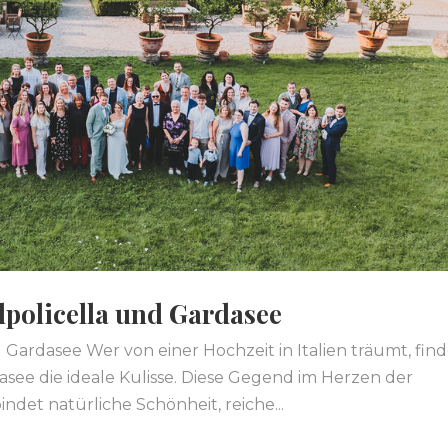
lpolicella und Gardasee
 Gardasee Wer von einer Hochzeit in Italien träumt, fin
asee die ideale Kulisse. Diese Gegend im Herzen der
ndet natürliche Schönheit, reiche...