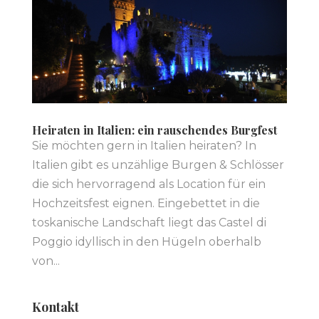
Heiraten in Italien: ein rauschendes Burgfest
Sie möchten gern in Italien heiraten? In
Italien gibt es unzählige Burgen & Schlösser
die sich hervorragend als Location für ein
Hochzeitsfest eignen. Eingebettet in die
toskanische Landschaft liegt das Castel di
Poggio idyllisch in den Hügeln oberhalb
von...
Kontakt