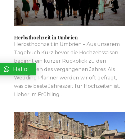
Herbsthochzeit in Umbrien
Herbsthochzeit in Umbrien – Aus unserem
Tagebuch Kurz bevor die Hochzeitssaison
beginnt ein kurzer Rückblick zu den
Hallo!
Hochzeiten des vergangenen Jahres: Als
Wedding Planner werden wir oft gefragt,
was die beste Jahreszeit für Hochzeiten ist.
Lieber im Frühling...